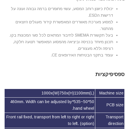
יכולת כיוונון רוחב המסוע, עשוי מחומרים ברמה גבוהה ועונה על
דרישות הESD.
למסוע מערכת מאווררים המאפשרת קירור מעגלים היוצאים
מהתנור.
בעל תקשורת SMEMA לחיבור המתאים לכל סוגי המכונות בקו.
תכנון מיוחד בכניסה וביציאה מהמסוע המאפשר תנועה חלקה,
רציפה וללא מעצורים.
עומד בתקני הבטיחות האירופאים CE.
ספסיפיקציות
(L)1000x(W)750x(H)1100mm
Machine size
50*50~535*460mm. Width can be adjusted by
PCB size
hand wheel.
Front rail fixed, transport from left to right or right
Transport
to left. (option)
direction