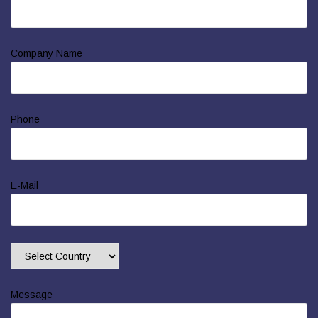
Company Name
Phone
E-Mail
Message