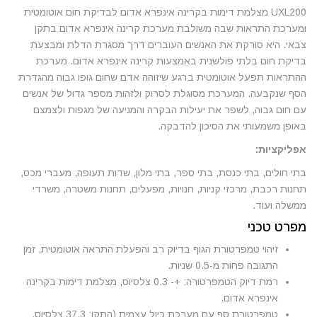
UXL200 מצלמת דימות בקרינה אינפרא אדום לבדיקת חום אוטומטית
ומערכת התראות שבה משולבת מערכת קרינה אינפרא אדום בתקן
צבאי. היא סורקת את האנשים העוברים דרך מסגרת הדלת ומבצעת
בדיקת חום בלתי פולשנית באמצעות קרינה אינפרא אדום. מערכת
ההתראות תפעל אוטומטית ברגע שיזוהה אדם שחום גופו גבוה מהגדרת
הסף שנקבעה. המערכת מסוגלת לסרוק ולזהות מספר גדול של אנשים
עם חום גבוה, לשפר את יעילות הבקרה והמניעה של מגפות ולצמצם
באופן משמעותי את הסיכון להדבקה.
אפליקציות:
בתי חולים, בתי כנסת, בתי ספר, בתי מלון, שדות תעופה, מעברי מכס,
תחנות רכבת, מרכזי קניות, חנויות, מפעלים, תחנות משטרה, משרדי
ממשלה ועוד.
מפרט טכני
זיהוי טמפרטורת הגוף בדיוק רב והפעלת התראה אוטומטית, זמן
התגובה פחות מ-0.5 שניות.
רמת דיוק הטמפרטורה: +- 0.3 צלסיוס, מצלמת דימות בקרינה
אינפרא אדום.
טמפרטורת סף עם מערכת כיול עצמית (התקן: 37.3 צלסיוס,