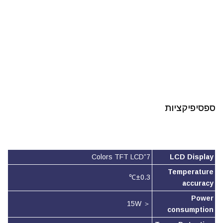
ספסיפיקציות
7”Colors TFT LCD
LCD Display
Temperature
±0.3℃
accuracy
Power
＜ 15W
consumption