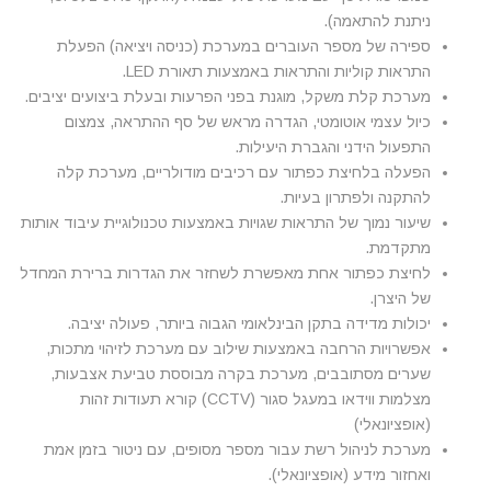
ניתנת להתאמה).
ספירה של מספר העוברים במערכת (כניסה ויציאה) הפעלת
התראות קוליות והתראות באמצעות תאורת LED.
מערכת קלת משקל, מוגנת בפני הפרעות ובעלת ביצועים יציבים.
כיול עצמי אוטומטי, הגדרה מראש של סף ההתראה, צמצום
התפעול הידני והגברת היעילות.
הפעלה בלחיצת כפתור עם רכיבים מודולריים, מערכת קלה
להתקנה ולפתרון בעיות.
שיעור נמוך של התראות שגויות באמצעות טכנולוגיית עיבוד אותות
מתקדמת.
לחיצת כפתור אחת מאפשרת לשחזר את הגדרות ברירת המחדל
של היצרן.
יכולות מדידה בתקן הבינלאומי הגבוה ביותר, פעולה יציבה.
אפשרויות הרחבה באמצעות שילוב עם מערכת לזיהוי מתכות,
שערים מסתובבים, מערכת בקרה מבוססת טביעת אצבעות,
מצלמות ווידאו במעגל סגור (CCTV) קורא תעודות זהות
(אופציונאלי)
מערכת לניהול רשת עבור מספר מסופים, עם ניטור בזמן אמת
ואחזור מידע (אופציונאלי).