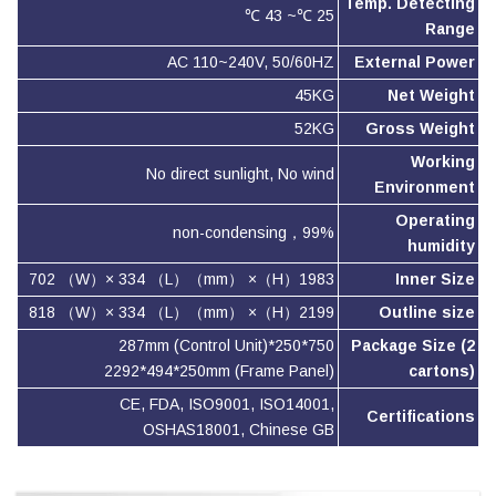
Temp. Detecting
25 ℃~ 43 ℃
Range
AC 110~240V, 50/60HZ
External Power
45KG
Net Weight
52KG
Gross Weight
Working
No direct sunlight, No wind
Environment
Operating
99%，non-condensing
humidity
1983（H）× 702 （W）× 334 （L）（mm）
Inner Size
2199（H）× 818 （W）× 334 （L）（mm）
Outline size
750*250*287mm (Control Unit)
Package Size (2
2292*494*250mm (Frame Panel)
cartons)
CE, FDA, ISO9001, ISO14001,
Certifications
OSHAS18001, Chinese GB