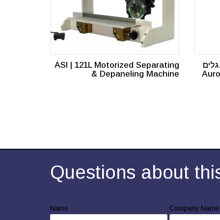
 מעגלים
ASI | 121L Motorized Separating
טומטי Aurotek |
& Depaneling Machine
Questions about thi
Name
Company Name