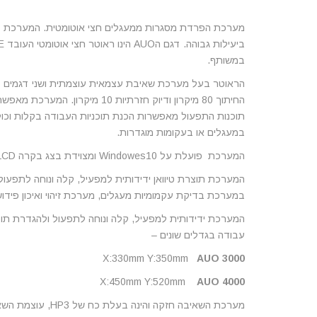
מערכת הפרדת מסגרות ממעגלים חצי אוטומטית. המערכת ב
במשותף.
הראוטר בעל מערכת שאיבת עצמאית עוצמתית ושני דגמים בע
החיתוך 80 מיקרון ודיוק חזרתיות 10
תוכנות התפעול מאפשרות הכנת תוכניות העבודה בקלות וכוללו
במעגלים או בעקומות מוגדרות.
המערכת פועלת על Windowes10 ומצוידת בצג בקרה LCD של 19 אינטש.
המערכת תוצרת טיוואן ידידותית למפעיל, קלה ונוחה לתפעול
במערכת בדיקת עקמומיות מעגלים, מערכת זיהוי ואיכון פידושל
המערכת ידידותית למפעיל, קלה ונוחה לתפעול ולהגדרת תוכ
עבודה בגדלים שונים –
X:330mm Y:350mm
AUO 3000
X:450mm Y:520mm
AUO 4000
מערכת השאיבה חזקה ו