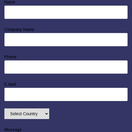
Name
Company Name
Phone
E-Mail
Message