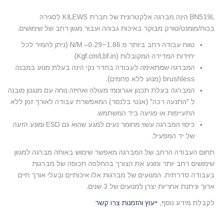
BN519L הינה מברגה אלקטרונית של חברת KILEWS לסגירה
בכוח/מומנט/טורק מבוקר באיכות גבוהה ועבור מגוון רחב של שימושים.
טווח עבודה רחב ביותר מ N/M –0.29~1.86 (ניתן להמיר לכל
יחידות המדידה המקובלות (Kgf.cm/Lbf.in)
המברגה שמתאימה לעבודה בחדר נקי הינה בעלת מנוע במבנה
brushless (מנוע ללא פחמים).
המברגה בעלת תכנון אגרונומי מעולה ואחיזה נוחה עם מנגנון מובנה
ל "התנעה רכה" (אנטי בלנסר) המאפשרת עבודה לאורך זמן ללא
התעייפות או פגיעה ביד המשתמש.
כיסוי המברגה עשוי מחומר נעים למגע שהוא גם ESD ומונע הזעה
של יד המפעיל.
תחום העבודה הרחב של המברגה מאפשר שימוש באותה מברגה למגוון
שימושים רחב יותר ומונע את הצורך בהחלפה תכופה של מברגות
בעבודה סדרתית. המנועים של מברגות אלו איכותיים ובעלי אורך חיים
ארוך וניתנת אחריות יצרן למנועים של 3 שנים.
לקבלת מידע נוסף,
ייעוץ והזמנות צרו קשר