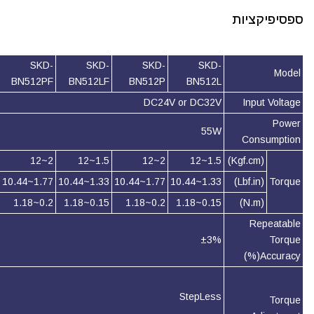
ספסיפיקציות
SKD-
SKD-
SKD-
SKD-
Model
BN512PF
BN512LF
BN512P
BN512L
DC24V or DC32V
Input Voltage
Power
55W
Consumption
2~12
1.5~12
2~12
1.5~12
(Kgf.cm)
1.77~10.44
1.33~10.44
1.77~10.44
1.33~10.44
(Lbf.in)
Torque
0.2~1.18
0.15~1.18
0.2~1.18
0.15~1.18
(N.m)
Repeatable
±3%
Torque
Accuracy(%)
StepLess
Torque