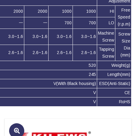
Adjustment
Free
2000
2000
1000
1000
HI
Speed
一
一
700
700
LO
(r.p.m)
Machine
Screw
1.6~3.0
1.6~3.0
1.6~3.0
1.6~3.0
Screw
Size
Dia
Tapping
1.6~2.6
1.6~2.6
1.6~2.6
1.6~2.6
(mm)
Screw
520
Weight(g)
245
Length(mm)
V(With Black housing)
ESD(Anti-Static)
V
CE
V
RoHS
🔍