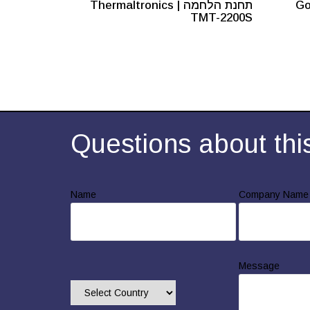
Go
תחנת הלחמה Thermaltronics |
TMT-2200S
Questions about thi
Name
Company Name
Message