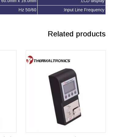
60.0mm x 16.0mm
LCD display:
50/60 Hz
Input Line Frequency:
Related products