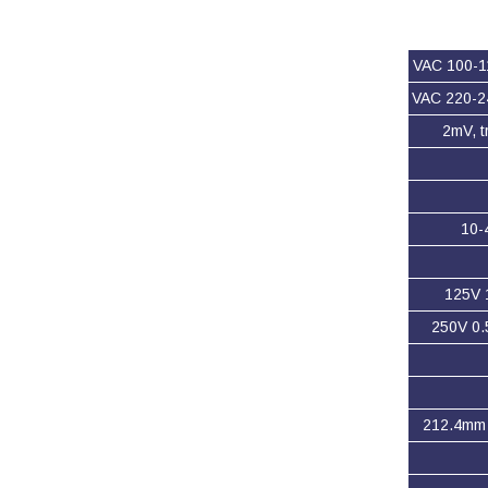
100-110 
220-240 
2mV, 
10-
125V 
250V 0.
212.4mm