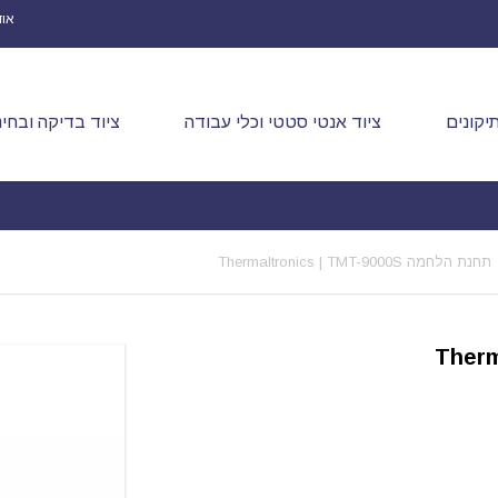
אוד
יקונים
ציוד אנטי סטטי וכלי עבודה
ציוד בדיקה ובחינ
תחנת הלחמה Thermaltronics | TMT-9000S