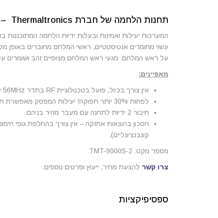
תחנות הלחמה של חברת Thermaltronics – בטכנולוגית RF אינן דורשות כיול.
המערכות יעילות ואמינות ובעלות ידיות הלחמה המתוכננות באו
עשוי מחומרים אנטיסטטיים, ראשי המלחם מחוברים באופן מל
על ראש המלחם. מגעי ראש המלחם מצופיים זהב ושומרים על
מאפיינים:
אין צורך בכיול, פועל בטכנולוגיית RF בתדר 56MHz עם תצוגת LCD מובנית.
לפחות 30% יותר תפוקה! יעילות המפסק מאפשרת תפוקה גבוהה ביותר לעומת כל מלחם אחר.
חיבור 2 ידיות לתחנה עם מעבר מהיר בניהם.
חסכון בהוצאות אחזקה – אין צורך בהחלפת גופי חימום
קונבנציונליים).
מספר מקט: TMT-9000S-2
צרו קשר
להצעת מחיר, ייעוץ ופרטים נוספים.
ספסיפיקציות