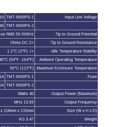
VAC
TMT-9000PS-1
Input Line Voltage:
VAC
TMT-9000PS-2
true RMS 50-500Hz
Tip to Ground Potential:
<2 Ohms DC
Tip to Ground Resistance:
+/- 1.1°C (2°F)
Idle Temperature Stability:
40°C (50°F -104°F)
Ambient Operating Temperature:
50°C (122°F)
Maximum Enclosure Temperature:
1A
TMT-9000PS-1
Fuse:
5A
TMT-9000PS-2
40 Watts
Output Power (Maximum):
13.56 MHz
Output Frequency:
 x 118mm x 132mm
Size (W x H x D):
3.47 KG
Weight: