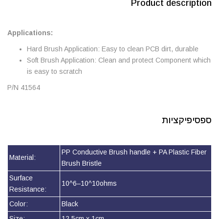
Product description
Applications:
Hard Brush Application: Easy to clean PCB dirt, durable
Soft Brush Application: Clean and protect Component which
is easy to scratch
P/N 41564
ספסיפיקציות
PP Conductive Brush handle + PA Plastic Fiber
Material:
Brush Bristle
Surface
10^6–10^10ohms
Resistance:
Color:
Black
Size:
12.5cm x 1cm