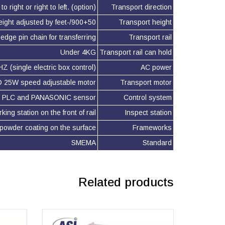
to right or right to left. (option)
Transport direction
900+50/-20mm,height adjusted by feet.
Transport height
dge pin chain for transferring.
Transport rail
Under 4KG
Transport rail can hold
 (single electric box control)
AC power
 25W speed adjustable motor.
Transport motor
 PLC and PANASONIC sensor.
Control system
ng station on the front of rail.
Inspect station
powder coating on the surface.
Frameworks
SMEMA
Standard
Related products