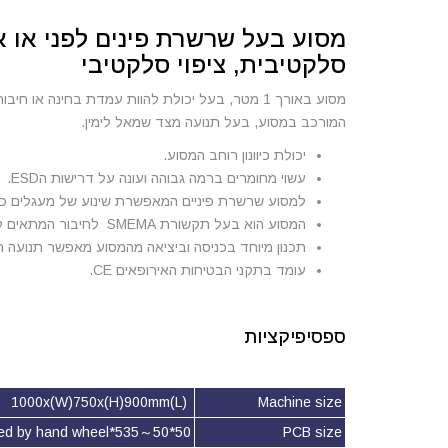
מסוע בעל שרשרת פינים לפני או 
סלקטיבית, ציפוי סלקטיבי
מסוע באורך 1 מטר, בעל יכולת להוות עמדת בחינה או
המורכב במסוע, בעל תנועה מצד שמאל לימין.
יכולת כיוונון רוחב המסוע.
עשוי מחומרים ברמה גבוהה ועונה על דרישות הESD.
למסוע שרשרת פיניים המאפשרת שינוע של מעגלים כ
המסוע הוא בעל תקשורת SMEMA לחיבור המתאים לכל סוגי המכונות בקו.
תכנון מיוחד בכניסה וביציאה מהמסוע מאפשר תנועה ח
עומד בתקני הבטיחות האירופאים CE.
ספסיפיקציות
(L)1000x(W)750x(H)900mm
Machine size
50*50～535*460mm. Width can be adjusted by hand wheel
PCB size