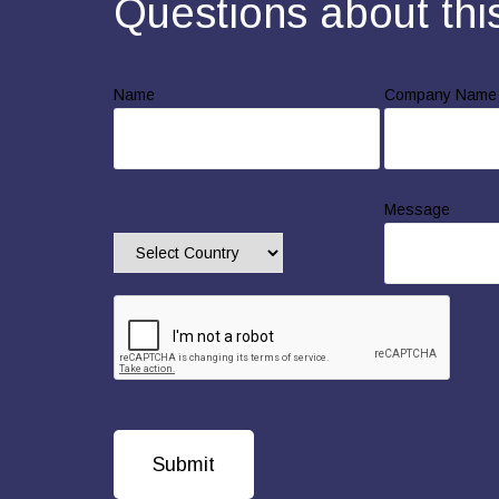
Questions about thi
Name
Company Name
Message