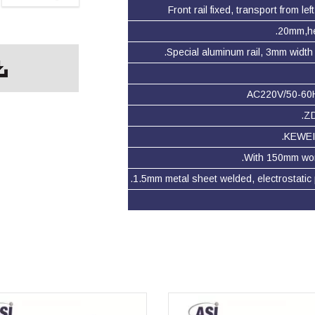
Front rail fixed, transport from left 
Special aluminum rail, 3mm width e
AC220V/50-60HZ
ZD
KEWEI
With 150mm worki
1.5mm metal sheet welded, electrostatic 