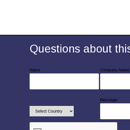
Questions about thi
Name
Company Name
Message