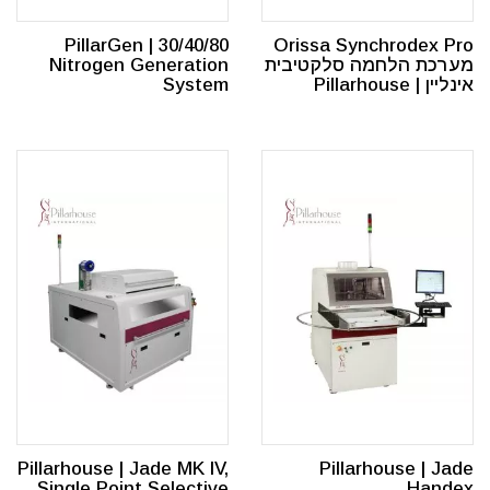
PillarGen | 30/40/80
Orissa Synchrodex Pro
מערכת הלחמה סלקטיבית
Nitrogen Generation
אינליין | Pillarhouse
System
Pillarhouse | Jade MK IV,
Pillarhouse | Jade
Single Point Selective
Handex